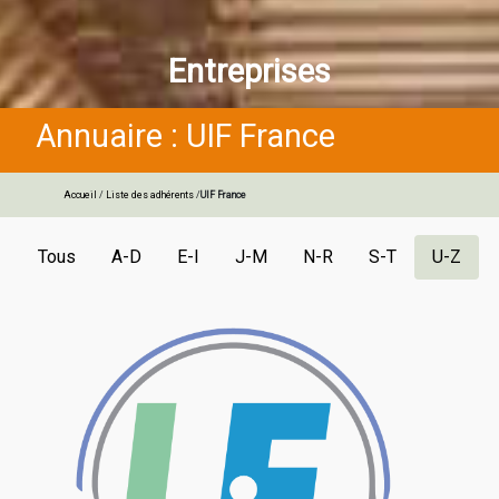
Entreprises
Annuaire : UIF France
Accueil
/
Liste des adhérents
/
UIF France
Tous
A-D
E-I
J-M
N-R
S-T
U-Z