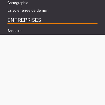
Cartographie
La voie ferrée de demain
ENTREPRISES
Annuaire
METIERS
Vidéo et fiches métiers
Formation reconnues
NOUS REJOINDRE
Statuts et modalités d'adhésion