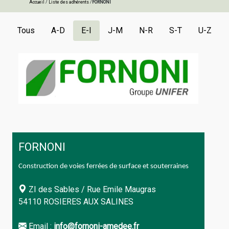
Accueil
/
Liste des adhérents
/
FORNONI
Tous
A-D
E-I
J-M
N-R
S-T
U-Z
FORNONI
Construction de voies ferrées de surface et souterraines
ZI des Sables / Rue Emile Maugras
54110 ROSIERES AUX SALINES
Email :
info@fornoni-amedee.fr