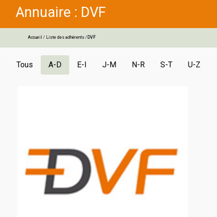
Annuaire : DVF
Accueil
/
Liste des adhérents
/
DVF
Tous
A-D
E-I
J-M
N-R
S-T
U-Z